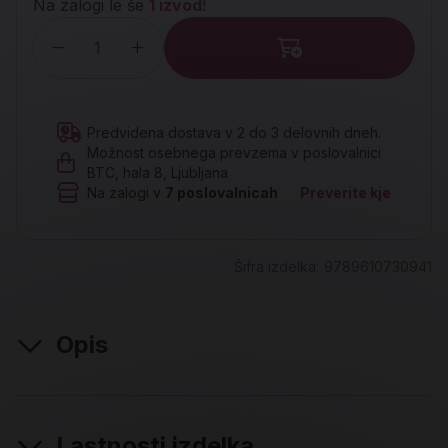
Na zalogi le še
1 izvod
!
Količina
Predvidena dostava v 2 do 3 delovnih dneh.
Možnost osebnega prevzema v poslovalnici
BTC, hala 8, Ljubljana
Na zalogi v
7
poslovalnicah
Preverite kje
Šifra izdelka:
9789610730941
Opis
Lastnosti izdelka