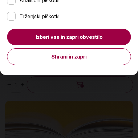
Analitični piškotki
Trženjski piškotki
Izberi vse in zapri obvestilo
Nedokončani spisi
27,00 €
Shrani in zapri
Predvidena dobava:
14. 8. 2026*
Količina