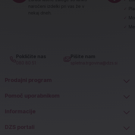
naročeni izdelki pri vas že v
✓
Pl
nekaj dneh.
✓
Mo
✓
Me
Pokličite nas
Pišite nam
080 80 51
spletna.trgovina@dzs.si
Prodajni program
Pomoč uporabnikom
Informacije
DZS portali