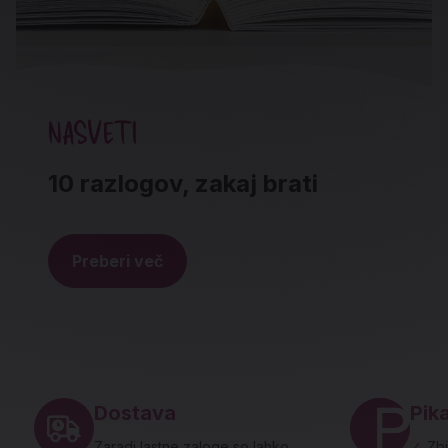
NASVETI
10 razlogov, zakaj brati
Preberi več
Noga strani - hitre povezave in social
Dostava
Pika
Zaradi lastne zaloge so lahko
✓
Zbi