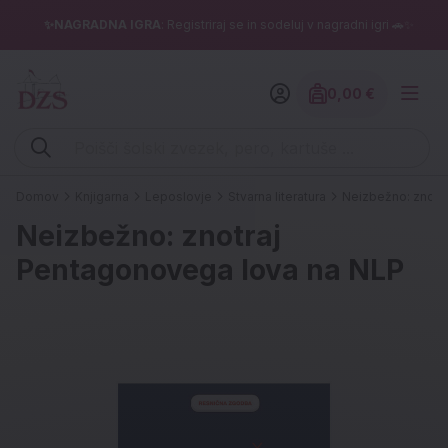
✨NAGRADNA IGRA
: Registriraj se in sodeluj v nagradni igri 🚗✨
0,00 €
Znesek izdelko
Vpišite iskalni niz (šolski zvezek, pero, kartuše ...)
Domov
Knjigarna
Leposlovje
Stvarna literatura
Neizbežno: znotr
Neizbežno: znotraj
Pentagonovega lova na NLP