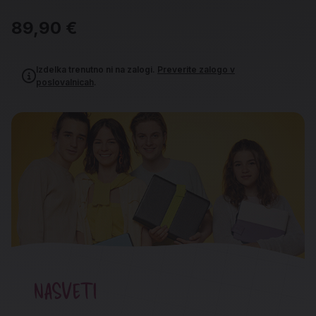
89,90 €
Izdelka trenutno ni na zalogi.
Preverite zalogo v
poslovalnicah
.
NASVETI