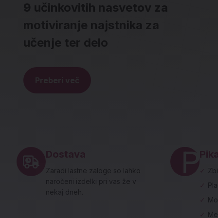
9 učinkovitih nasvetov za
motiviranje najstnika za
učenje ter delo
Preberi več
Noga strani - hitre povezave in social
Dostava
Pika
Zaradi lastne zaloge so lahko
✓
Zbi
naročeni izdelki pri vas že v
✓
Pl
nekaj dneh.
✓
Mo
✓
Me