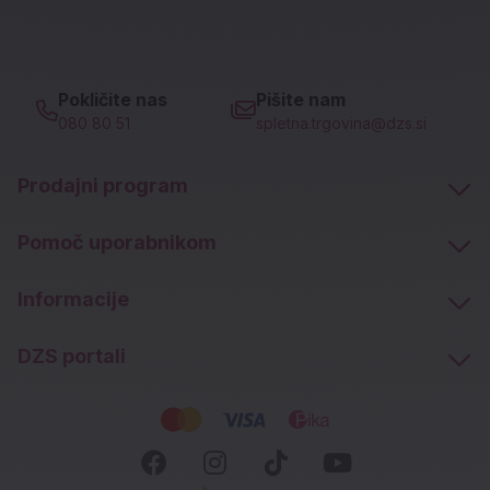
Pokličite nas
Pišite nam
080 80 51
spletna.trgovina@dzs.si
Prodajni program
Pomoč uporabnikom
Informacije
DZS portali
Socialna omrežja
Facebook (novo okno)
Instagram (novo okn
Tiktok (novo ok
Youtube (n