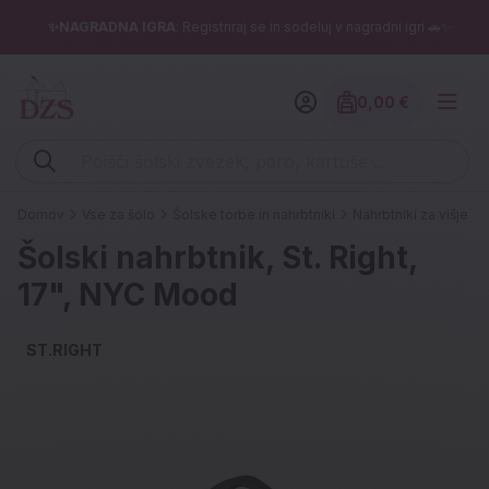
✨NAGRADNA IGRA
: Registriraj se in sodeluj v nagradni igri 🚗✨
0,00 €
Znesek izdelko
Vpišite iskalni niz (šolski zvezek, pero, kartuše ...)
Domov
Vse za šolo
Šolske torbe in nahrbtniki
Nahrbtniki za višje ra
Šolski nahrbtnik, St. Right,
17", NYC Mood
ST.RIGHT