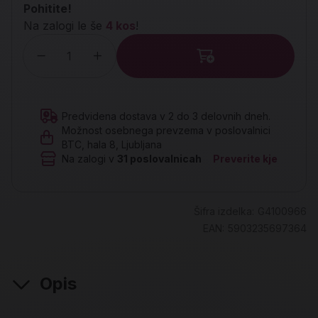
Pohitite!
Na zalogi le še
4 kos
!
Količina
Predvidena dostava v 2 do 3 delovnih dneh.
Možnost osebnega prevzema v poslovalnici
BTC, hala 8, Ljubljana
Na zalogi v
31
poslovalnicah
Preverite kje
Šifra izdelka:
G4100966
EAN:
5903235697364
Opis