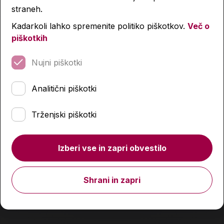
straneh.
Kadarkoli lahko spremenite politiko piškotkov.
Več o
piškotkih
Nujni piškotki
Analitični piškotki
Prazna peresnica, Dakine, Black
Trženjski piškotki
22,90 €
Izberi vse in zapri obvestilo
Količina
Shrani in zapri
Podobni izdelki