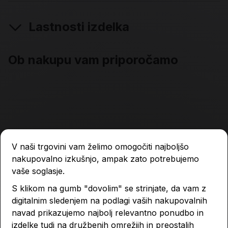
Lastnosti izdelka
Ob nakupu vam priporočamo
V naši trgovini vam želimo omogočiti najboljšo
nakupovalno izkušnjo, ampak zato potrebujemo
vaše soglasje.
S klikom na gumb "dovolim" se strinjate, da vam z
digitalnim sledenjem na podlagi vaših nakupovalnih
navad prikazujemo najbolj relevantno ponudbo in
izdelke tudi na družbenih omrežjih in preostalih