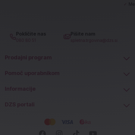
✓
Me
Pokličite nas
Pišite nam
080 80 51
spletna.trgovina@dzs.si
Prodajni program
Pomoč uporabnikom
Informacije
DZS portali
Socialna omrežja