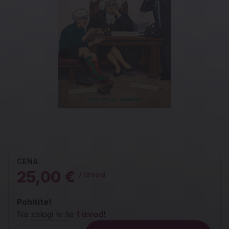
CENA
25,00 €
/ izvod
Pohitite!
Na zalogi le še
1 izvod
!