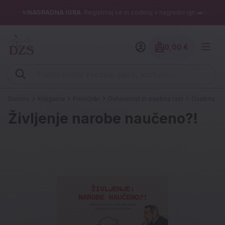
✨NAGRADNA IGRA
: Registriraj se in sodeluj v nagradni igri 🚗✨
0,00 €
Znesek izdelko
Vpišite iskalni niz (šolski zvezek, pero, kartuše ...)
Domov
Knjigarna
Priročniki
Duhovnost in osebna rast
Osebna ra
Življenje narobe naučeno?!