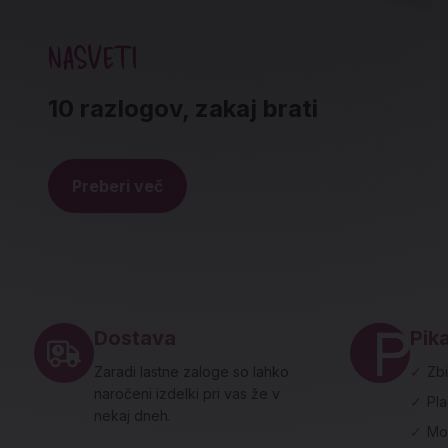
NASVETI
10 razlogov, zakaj brati
Preberi več
Noga strani - hitre povezave in social
Dostava
Pika
Zaradi lastne zaloge so lahko
✓
Zbi
naročeni izdelki pri vas že v
✓
Pl
nekaj dneh.
✓
Mo