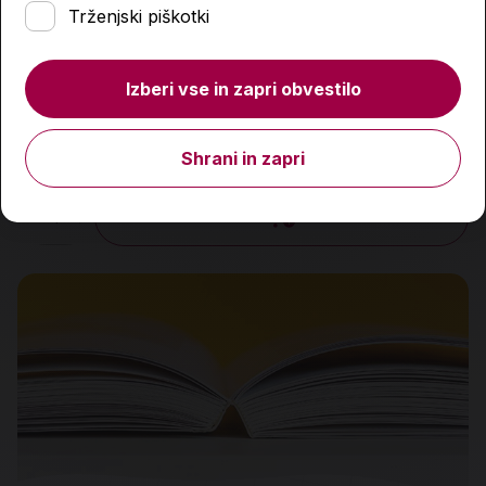
Trženjski piškotki
Izberi vse in zapri obvestilo
Kako prebuditi svoj pristni jaz
29,00 €
Shrani in zapri
Količina