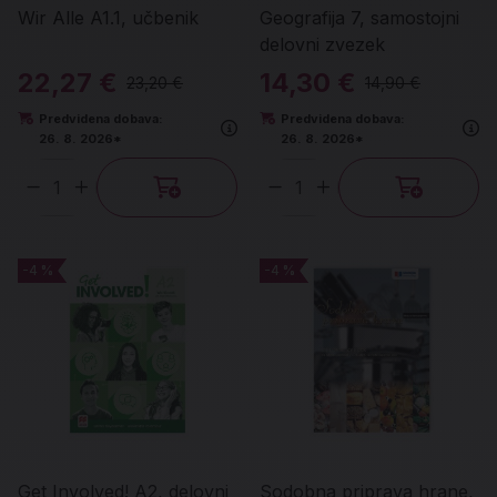
Wir Alle A1.1, učbenik
Geografija 7, samostojni
delovni zvezek
22,27 €
14,30 €
23,20 €
14,90 €
Predvidena dobava:
Predvidena dobava:
26. 8. 2026*
26. 8. 2026*
Količina
Količina
-4 %
-4 %
-4 %
-4 %
Get Involved! A2, delovni
Sodobna priprava hrane,