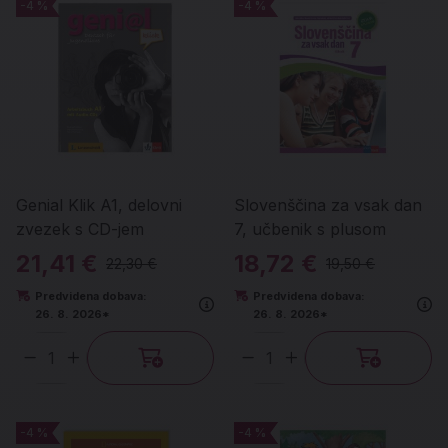
-4 %
-4 %
-4 %
-4 %
Genial Klik A1, delovni
Slovenščina za vsak dan
zvezek s CD-jem
7, učbenik s plusom
21,41 €
18,72 €
22,30 €
19,50 €
Predvidena dobava:
Predvidena dobava:
26. 8. 2026*
26. 8. 2026*
Količina
Količina
-4 %
-4 %
-4 %
-4 %