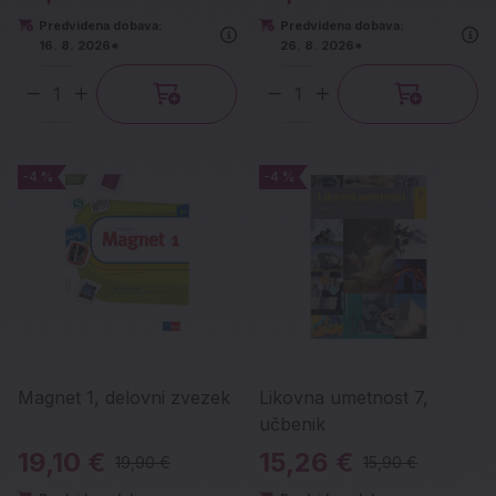
Predvidena dobava:
Predvidena dobava:
16. 8. 2026*
26. 8. 2026*
Količina
Količina
-4 %
-4 %
-4 %
-4 %
Magnet 1, delovni zvezek
Likovna umetnost 7,
učbenik
19,10 €
15,26 €
19,90 €
15,90 €