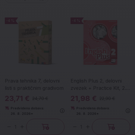
-4 %
-4 %
-4 %
-4 %
Prava tehnika 7, delovni
English Plus 2, delovni
listi s praktičnim gradivom
zvezek + Practice Kit, 2.
izdaja
23,71 €
21,98 €
24,70 €
22,90 €
Predvidena dobava:
Predvidena dobava:
26. 8. 2026*
26. 8. 2026*
Količina
Količina