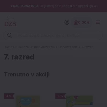
✨NAGRADNA IGRA
: Registriraj se in sodeluj v nagradni igri 🚗✨
0,00 €
Znesek izdelko
Vpišite iskalni niz (šolski zvezek, pero, kartuše ...)
Domov
Učbeniki in delovni zvezki
Osnovna šola
7. razred
7. razred
Trenutno v akciji
-4 %
-4 %
-4 %
-4 %