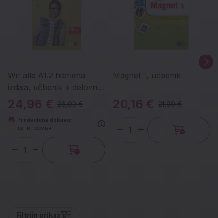
Wir alle A1.2 hibridna
Magnet 1, učbenik
izdaja, učbenik + delovni
zvezek + allango dostop
24,96 €
20,16 €
26,00 €
21,00 €
Predvidena dobava:
13. 8. 2026*
Količina
Količina
Filtri
in prikaz