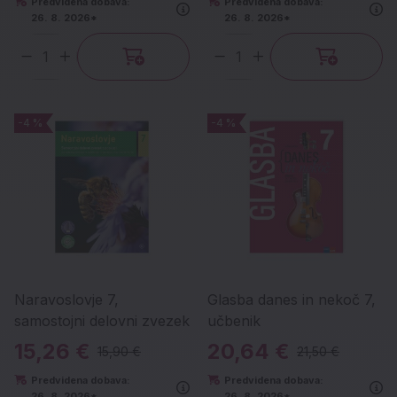
Predvidena dobava:
Predvidena dobava:
26. 8. 2026*
26. 8. 2026*
Količina
Količina
-4 %
-4 %
-4 %
-4 %
Naravoslovje 7,
Glasba danes in nekoč 7,
samostojni delovni zvezek
učbenik
15,26 €
20,64 €
15,90 €
21,50 €
Predvidena dobava:
Predvidena dobava:
26. 8. 2026*
26. 8. 2026*