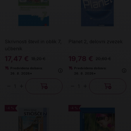
Skrivnosti števil in oblik 7,
Planet 2, delovni zvezek
učbenik
17,47 €
19,78 €
18,20 €
20,60 €
Predvidena dobava:
Predvidena dobava:
26. 8. 2026*
26. 8. 2026*
Količina
Količina
-4 %
-4 %
-4 %
-4 %