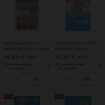
Raziskujem stari svet 7,
Skrivnosti števil in oblik 7,
samostojni delovni zvezek
samostojni delovni
zvezek, 5 delov
14,88 €
19,20 €
15,50 €
20,00 €
Predvidena dobava:
Predvidena dobava:
26. 8. 2026*
26. 8. 2026*
Količina
Količina
-4 %
-4 %
-4 %
-4 %