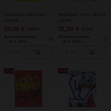
Raziskujem stari svet 7,
Wegweiser 1 neu, delovni
učbenik
zvezek
20,16 €
12,38 €
21,00 €
12,90 €
Predvidena dobava:
Predvidena dobava:
26. 8. 2026*
26. 8. 2026*
Količina
Količina
-4 %
-4 %
-4 %
-4 %