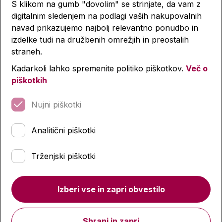
S klikom na gumb "dovolim" se strinjate, da vam z
digitalnim sledenjem na podlagi vaših nakupovalnih
navad prikazujemo najbolj relevantno ponudbo in
izdelke tudi na družbenih omrežjih in preostalih
Club Prisma A1, delovni
Club Prisma A1, učbenik s
straneh.
zvezek + geslo za naloge
CD-jem
Kadarkoli lahko spremenite politiko piškotkov.
Več o
22,56 €
33,79 €
23,50 €
35,20 €
piškotkih
Predvidena dobava:
Predvidena dobava:
Nujni piškotki
26. 8. 2026*
26. 8. 2026*
Analitični piškotki
Količina
Količina
Trženjski piškotki
-4 %
-4 %
-4 %
-4 %
Izberi vse in zapri obvestilo
Shrani in zapri