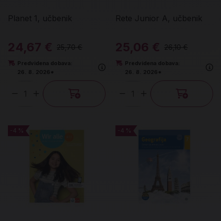
Planet 1, učbenik
Rete Junior A, učbenik
24,67 €
25,06 €
25,70 €
26,10 €
Predvidena dobava:
Predvidena dobava:
26. 8. 2026*
26. 8. 2026*
Količina
Količina
-4 %
-4 %
-4 %
-4 %