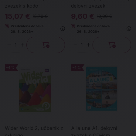
zvezek s kodo
delovni zvezek
15,07 €
9,60 €
15,70 €
10,00 €
Predvidena dobava:
Predvidena dobava:
26. 8. 2026*
26. 8. 2026*
Količina
Količina
-4 %
-4 %
-4 %
-4 %
Wider World 2, učbenik z
A la une A1, delovni
e-knjigo
zvezek s CD-jem