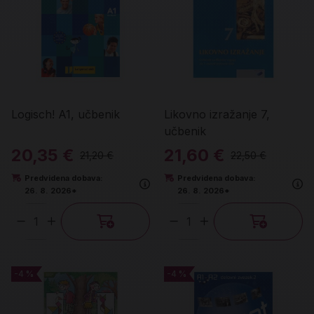
Logisch! A1, učbenik
Likovno izražanje 7,
učbenik
20,35 €
21,60 €
21,20 €
22,50 €
Predvidena dobava:
Predvidena dobava:
26. 8. 2026*
26. 8. 2026*
Količina
Količina
-4 %
-4 %
-4 %
-4 %