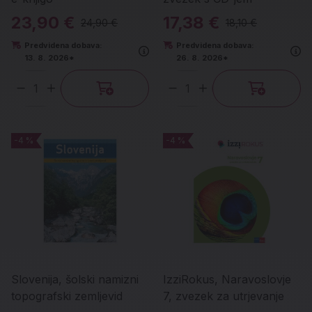
23,90 €
17,38 €
24,90 €
18,10 €
Predvidena dobava:
Predvidena dobava:
13. 8. 2026*
26. 8. 2026*
Količina
Količina
-4 %
-4 %
-4 %
-4 %
Slovenija, šolski namizni
IzziRokus, Naravoslovje
topografski zemljevid
7, zvezek za utrjevanje