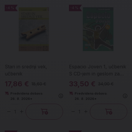
-4 %
-4 %
-4 %
-4 %
Stari in srednji vek,
Espacio Joven 1, učbenik
učbenik
S CD-jem in geslom za
naloge
17,86 €
33,50 €
18,60 €
34,90 €
Predvidena dobava:
Predvidena dobava:
26. 8. 2026*
26. 8. 2026*
Količina
Količina