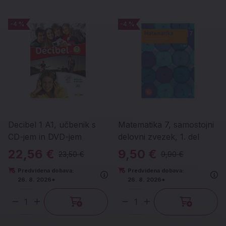
-4 %
-4 %
-4 %
-4 %
Decibel 1 A1, učbenik s
Matematika 7, samostojni
CD-jem in DVD-jem
delovni zvezek, 1. del
22,56 €
9,50 €
23,50 €
9,90 €
Predvidena dobava:
Predvidena dobava:
26. 8. 2026*
26. 8. 2026*
Količina
Količina