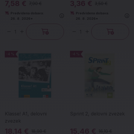
7,58 €
3,36 €
7,90 €
3,50 €
Predvidena dobava:
Predvidena dobava:
26. 8. 2026*
26. 8. 2026*
Količina
Količina
-4 %
-4 %
-4 %
-4 %
Klasse! A1, delovni
Sprint 2, delovni zvezek
zvezek
18,14 €
15,46 €
18,90 €
16,10 €