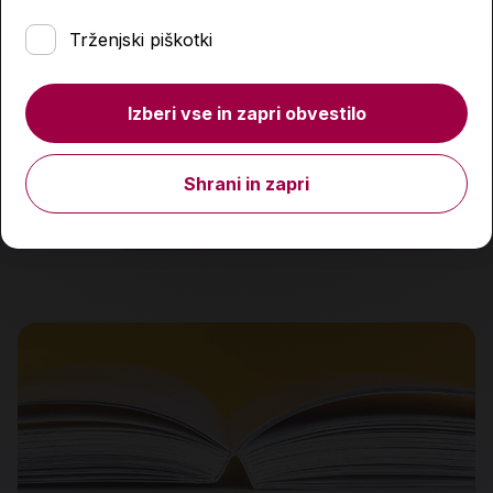
Trženjski piškotki
Moč dihanja
Izberi vse in zapri obvestilo
29,90 €
Shrani in zapri
Količina