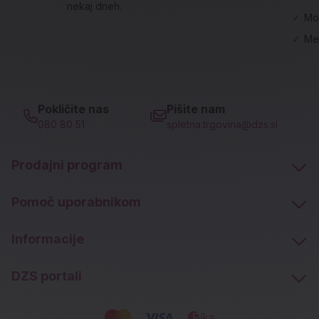
nekaj dneh.
✓
Mo
✓
Me
Pokličite nas
Pišite nam
080 80 51
spletna.trgovina@dzs.si
Prodajni program
Pomoč uporabnikom
Informacije
DZS portali