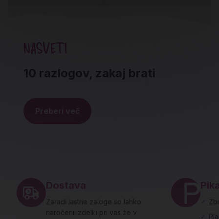
NASVETI
10 razlogov, zakaj brati
Preberi več
Noga strani - hitre povezave in social
Dostava
Pika
Zaradi lastne zaloge so lahko
✓
Zbi
naročeni izdelki pri vas že v
✓
Pl