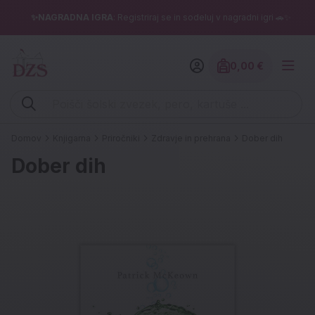
✨NAGRADNA IGRA
: Registriraj se in sodeluj v nagradni igri 🚗✨
0,00 €
Znesek izdelko
Vpišite iskalni niz (šolski zvezek, pero, kartuše ...)
Domov
Knjigarna
Priročniki
Zdravje in prehrana
Dober dih
Dober dih