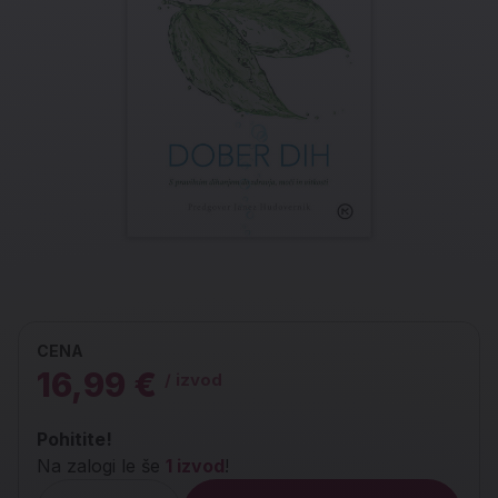
CENA
16,99 €
/ izvod
Pohitite!
Na zalogi le še
1 izvod
!