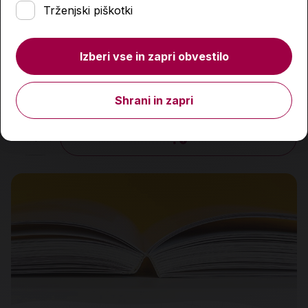
Trženjski piškotki
Izberi vse in zapri obvestilo
Neizbežno: znotraj Pentagonovega lova na NLP
32,40 €
Shrani in zapri
Količina