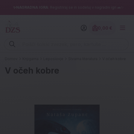
✨NAGRADNA IGRA
: Registriraj se in sodeluj v nagradni igri 🚗✨
0,00 €
Znesek izdelko
Vpišite iskalni niz (šolski zvezek, pero, kartuše ...)
Domov
Knjigarna
Leposlovje
Stvarna literatura
V očeh kobre
V očeh kobre