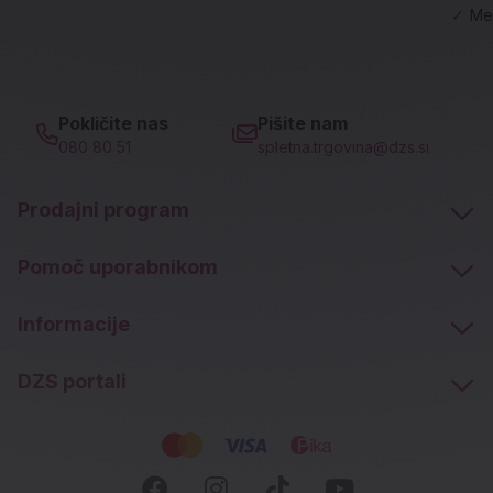
✓
Me
Pokličite nas
Pišite nam
080 80 51
spletna.trgovina@dzs.si
Prodajni program
Pomoč uporabnikom
Informacije
DZS portali
Socialna omrežja