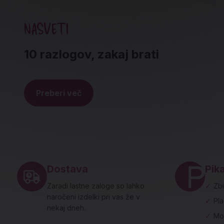
NASVETI
10 razlogov, zakaj brati
Preberi več
Noga strani - hitre povezave in social
Dostava
Pika
Zaradi lastne zaloge so lahko
✓
Zbi
naročeni izdelki pri vas že v
✓
Pl
nekaj dneh.
✓
Mo